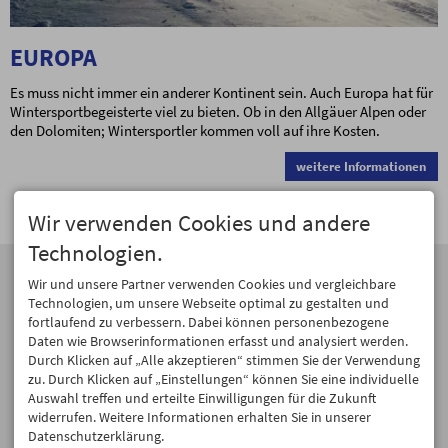
EUROPA
Es muss nicht immer ein anderer Kontinent sein. Auch Europa hat für
Wintersportbegeisterte viel zu bieten. Ob in den Allgäuer Alpen oder
den Dolomiten; Wintersportler kommen voll auf ihre Kosten.
weitere Informationen
Wir verwenden Cookies und andere
Technologien.
ANSCHRIFT
KONTAKT
Wir und unsere Partner verwenden Cookies und vergleichbare
Hagen Alpin Tours
Tel. +49 8366 988893
Technologien, um unsere Webseite optimal zu gestalten und
Dorfbrunnenstraße 7
Fax +49 8366 988894
fortlaufend zu verbessern. Dabei können personenbezogene
87466 Oy-Mittelberg
hagen@pulver-schnee.de
Daten wie Browserinformationen erfasst und analysiert werden.
Durch Klicken auf „Alle akzeptieren“ stimmen Sie der Verwendung
GEÖFFNET
SOCIAL MEDIA
zu. Durch Klicken auf „Einstellungen“ können Sie eine individuelle
Auswahl treffen und erteilte Einwilligungen für die Zukunft
Mo - Fr ... 09:00 - 17:00
Facebook
widerrufen. Weitere Informationen erhalten Sie in unserer
Sa & So ... geschlossen
Datenschutzerklärung.
Instagram