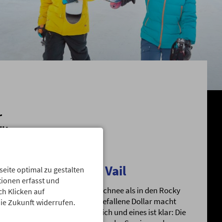
r
ätze.
Season Opening Vail
ite optimal zu gestalten
ionen erfasst und
Nirgends gibt es besseren Schnee als in den Rocky
ch Klicken auf
Mountains Amerika’s. Der gefallene Dollar macht
die Zukunft widerrufen.
Amerika wieder erschwinglich und eines ist klar: Die