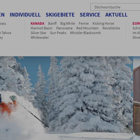
EN
INDIVIDUELL
SKIGEBIETE
SERVICE
AKTUELL
ass
KANADA
Banff
Big White
Fernie
Kicking Horse
EUR
Marmot Basin
Panorama
Red Mountain
Revelstoke
Sch
e Tahoe
Silver Star
Sun Peaks
Whistler Blackcomb
im Al
ey
Whitewater
Silve