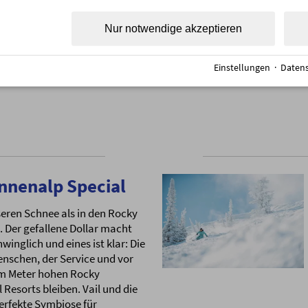
Nur notwendige akzeptieren
weitere Informationen
Einstellungen
·
Datens
onnenalp Special
seren Schnee als in den Rocky
 Der gefallene Dollar macht
inglich und eines ist klar: Die
enschen, der Service und vor
00m Meter hohen Rocky
 Resorts bleiben. Vail und die
erfekte Symbiose für