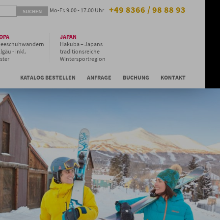
+49 8366 / 98 88 93
Mo-Fr. 9.00 - 17.00 Uhr
OPA
JAPAN
neeschuhwandern
Hakuba – Japans
lgäu - inkl.
traditionsreiche
ster
Wintersportregion
Niseko - Gruppen
Special
KATALOG BESTELLEN
ANFRAGE
BUCHUNG
KONTAKT
Niseko - Hilton Hotel
& Kleingruppe
Niseko - Japans
Pulverschnee-
Paradies auf
Hokkaido