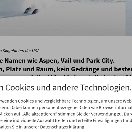
en Skigebieten der USA
ße Namen wie Aspen, Vail und Park City.
en, Platz und Raum, kein Gedränge und beste
berzeugend. Ihr Skiguide kennt die besten Pl
n Cookies und andere Technologien.
enspecial
erwenden Cookies und vergleichbare Technologien, um unsere Webse
ssern. Dabei können personenbezogene Daten wie Browserinformat
er Gruppe zu einer Skireise in
Klicken auf „Alle akzeptieren“ stimmen Sie der Verwendung zu. Dur
Skiresorts der USA: Aspen
 eine individuelle Auswahl treffen und erteilte Einwilligungen für 
alten Sie in unserer Datenschutzerklärung.