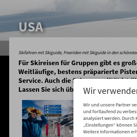
USA
Skifahren mit Skiguide, Freeriden mit Skiguide in den schönst
Für Skireisen für Gruppen gibt es gro
Weitläufige, bestens präparierte Pist
Service. Auch die Schneequalität ist ü
Wir verwende
Lassen Sie sich überraschen!
Aspen Grupp
Wir und unsere Partner v
und fortlaufend zu verbe
Kommen Sie mit unser
analysiert werden. Durch 
eines der schönsten 
„Einstellungen“ können Sie
Snowmass!
Weitere Informationen erh