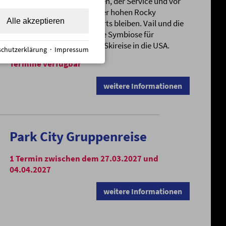
Freundlichkeit der Menschen, der Service und vor
allem die bis zu 4000m Meter hohen Rocky
Alle akzeptieren
Mountains in den Vail Resorts bleiben. Vail und die
Sonnenalp sind die perfekte Symbiose für
gehobene Ansprüche einer Skireise in die USA.
chutzerklärung
·
Impressum
Termine verfügbar
weitere Informationen
Park City Gruppenreise
1 Termin zwischen dem 27.03.2027 und
04.04.2027
weitere Informationen