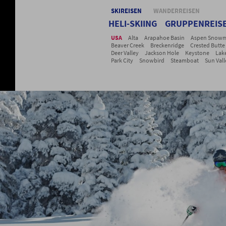
SKIREISEN
WANDERREISEN
HELI-SKIING
GRUPPENREIS
USA
Alta
Arapahoe Basin
Aspen Snowm
Beaver Creek
Breckenridge
Crested Butte
Deer Valley
Jackson Hole
Keystone
Lak
Park City
Snowbird
Steamboat
Sun Vall
Telluride
Vail
Winter Park