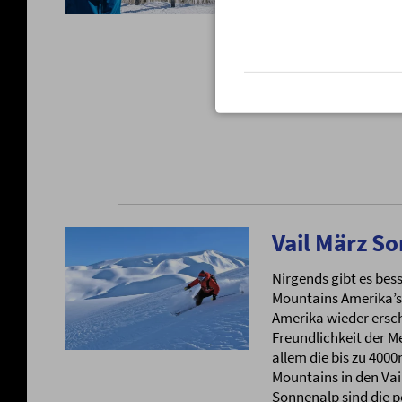
Termine verfügbar
Vail März S
Nirgends gibt es bes
Mountains Amerika’s.
Amerika wieder erschw
Freundlichkeit der M
allem die bis zu 40
Mountains in den Vail
Sonnenalp sind die p