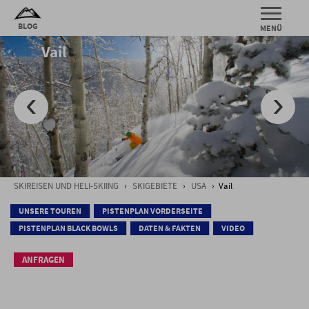
Vail
SKIREISEN UND HELI-SKIING
›
SKIGEBIETE
›
USA
› Vail
UNSERE TOUREN
PISTENPLAN VORDERSEITE
PISTENPLAN BLACK BOWLS
DATEN & FAKTEN
VIDEO
ANFRAGEN