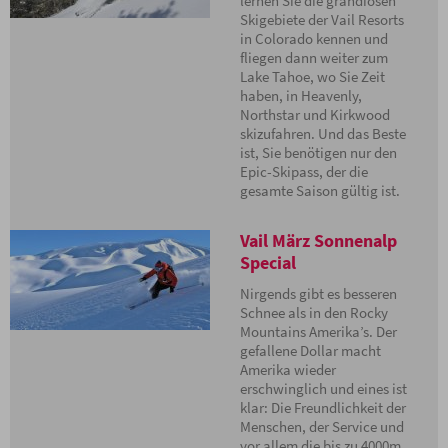
lernen Sie die grandiosen
Skigebiete der Vail Resorts
in Colorado kennen und
fliegen dann weiter zum
Lake Tahoe, wo Sie Zeit
haben, in Heavenly,
Northstar und Kirkwood
skizufahren. Und das Beste
ist, Sie benötigen nur den
Epic-Skipass, der die
gesamte Saison gültig ist.
Vail März Sonnenalp
Special
Nirgends gibt es besseren
Schnee als in den Rocky
Mountains Amerika’s. Der
gefallene Dollar macht
Amerika wieder
erschwinglich und eines ist
klar: Die Freundlichkeit der
Menschen, der Service und
vor allem die bis zu 4000m