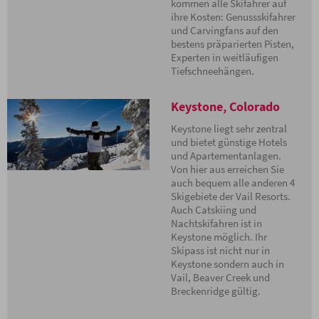
kommen alle Skifahrer auf
hervorragend präparierte Abfahrten zum Carven, traumhafte
ihre Kosten: Genussskifahrer
Waldabfahrten, steile Rinnen und Funparks – sowohl für
und Carvingfans auf den
Snowboarder als auch für Skifahrer bleiben in den Vail Resorts keine
bestens präparierten Pisten,
Wünsche offen.
Experten in weitläufigen
Vail selbst ist ein Skigebiet der Superlative, das durch sein
Tiefschneehängen.
internationales Flair besticht. 40% der Pisten fallen unter den
höchsten Schwierigkeitsgrad, aber auch Anfänger haben genügend
Keystone, Colorado
Möglichkeiten, auf den breiten Abfahrten ihre Schwünge zu
perfektionieren.
Keystone liegt sehr zentral
und bietet günstige Hotels
und Apartementanlagen.
Von hier aus erreichen Sie
auch bequem alle anderen 4
Skigebiete der Vail Resorts.
Auch Catskiing und
Nachtskifahren ist in
Keystone möglich. Ihr
Skipass ist nicht nur in
Keystone sondern auch in
Vail, Beaver Creek und
Breckenridge gültig.