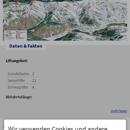
Daten & Fakten
Liftangebot:
Gondelbahn
2
Sessellifte
21
Schlepplifte
4
Abfahrtslänge:
Gesamt
195 km
mehrlesen
Längste Abfahrt
6 km
Höhe:
Video
Wir verwenden Cookies und andere