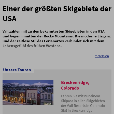
Einer der größten Skigebiete der
USA
Vail zählen mit zu den bekanntesten Skigebieten in den USA
und liegen inmitten der Rocky Mountains. Die moderne Eleganz
und der zeitlose Stil des Ferienortes verbindet sich mit dem
Lebensgefühl des frühen Westens.
Die abwechslungsreichen Abfahrten und riesigen Dimensionen des
mehrlesen
Resorts machen Vail zum Traumziel für jeden Skifahrer.
Tiefschneefreaks finden ihr Eldorado in den vier unvergleichlichen
Unsere Touren
„Back Bowls“, alle anderen vergnügen sich auf den über 120 perfekt
präparierten Pisten auf der Vorderseite des Berges.
Breckenridge,
Vail hat neben
Aspen
und
Whistler
wohl das beste internationale
Renommé unter den nordamerikanischen Skiresorts. Und das nicht
Colorado
ohne Grund – Sie können hier täglich zwischen 5 verschiedenen
Fahren Sie mit nur einem
Skigebieten wählen, die mit einem einzigen Skipass zugänglich sind:
Skipass in allen Skigebieten
Vail,
Beaver Creek
,
Keystone
,
Breckenridge
und
A-Basin
. Es warten
der Vail Resorts in Colorado
insgesamt über 500 Pistenkilometer und mehr als 600 Abfahrten auf
Ski! In Breckenridge
Sie. Weitläufige Tiefschneehänge, knifflige Buckelpisten,