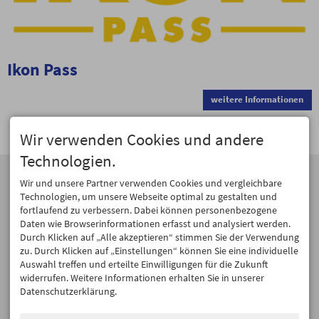
Ikon Pass
weitere Informationen
Wir verwenden Cookies und andere
Technologien.
ANSCHRIFT
KONTAKT
Wir und unsere Partner verwenden Cookies und vergleichbare
Hagen Alpin Tours
Tel. +49 8366 988893
Technologien, um unsere Webseite optimal zu gestalten und
Dorfbrunnenstraße 7
Fax +49 8366 988894
fortlaufend zu verbessern. Dabei können personenbezogene
87466 Oy-Mittelberg
hagen@pulver-schnee.de
Daten wie Browserinformationen erfasst und analysiert werden.
Durch Klicken auf „Alle akzeptieren“ stimmen Sie der Verwendung
zu. Durch Klicken auf „Einstellungen“ können Sie eine individuelle
GEÖFFNET
SOCIAL MEDIA
Auswahl treffen und erteilte Einwilligungen für die Zukunft
Mo - Fr ... 09:00 - 17:00
Facebook
widerrufen. Weitere Informationen erhalten Sie in unserer
Sa & So ... geschlossen
Datenschutzerklärung.
Instagram