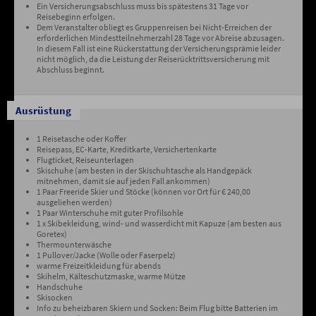
Ein Versicherungsabschluss muss bis spätestens 31 Tage vor
Reisebeginn erfolgen.
Dem Veranstalter obliegt es Gruppenreisen bei Nicht-Erreichen der
erforderlichen Mindestteilnehmerzahl 28 Tage vor Abreise abzusagen.
In diesem Fall ist eine Rückerstattung der Versicherungsprämie leider
nicht möglich, da die Leistung der Reiserücktrittsversicherung mit
Abschluss beginnt.
Ausrüstung
1 Reisetasche oder Koffer
Reisepass, EC-Karte, Kreditkarte, Versichertenkarte
Flugticket, Reiseunterlagen
Skischuhe (am besten in der Skischuhtasche als Handgepäck
mitnehmen, damit sie auf jeden Fall ankommen)
1 Paar Freeride Skier und Stöcke (können vor Ort für € 240,00
ausgeliehen werden)
1 Paar Winterschuhe mit guter Profilsohle
1 x Skibekleidung, wind- und wasserdicht mit Kapuze (am besten aus
Goretex)
Thermounterwäsche
1 Pullover/Jacke (Wolle oder Faserpelz)
warme Freizeitkleidung für abends
Skihelm, Kälteschutzmaske, warme Mütze
Handschuhe
Skisocken
Info zu beheizbaren Skiern und Socken: Beim Flug bitte Batterien im