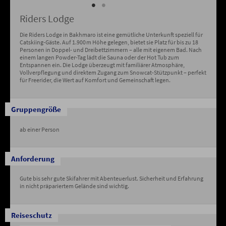
Riders Lodge
Die Riders Lodge in Bakhmaro ist eine gemütliche Unterkunft speziell für
Catskiing-Gäste. Auf 1.900 m Höhe gelegen, bietet sie Platz für bis zu 18
Personen in Doppel- und Dreibettzimmern – alle mit eigenem Bad. Nach
einem langen Powder-Tag lädt die Sauna oder der Hot Tub zum
Entspannen ein. Die Lodge überzeugt mit familiärer Atmosphäre,
Vollverpflegung und direktem Zugang zum Snowcat-Stützpunkt – perfekt
für Freerider, die Wert auf Komfort und Gemeinschaft legen.
Gruppengröße
ab einer Person
Anforderung
Gute bis sehr gute Skifahrer mit Abenteuerlust. Sicherheit und Erfahrung
in nicht präpariertem Gelände sind wichtig.
Reiseschutz