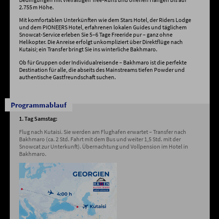
2.755 m Höhe. ​
Mit komfortablen Unterkünften wie dem Stars Hotel, der Riders Lodge
und dem PIONEERS Hotel, erfahrenen lokalen Guides und täglichem
Snowcat-Service erleben Sie 5–6 Tage Freeride pur – ganz ohne
Helikopter. Die Anreise erfolgt unkompliziert über Direktflüge nach
Kutaisi; ein Transfer bringt Sie ins winterliche Bakhmaro. ​
Ob für Gruppen oder Individualreisende – Bakhmaro ist die perfekte
Destination für alle, die abseits des Mainstreams tiefen Powder und
authentische Gastfreundschaft suchen.
Programmablauf
1. Tag Samstag:
Flug nach Kutaisi. Sie werden am Flughafen erwartet – Transfer nach
Bakhmaro (ca. 2 Std. Fahrt mit dem Bus und weiter 1,5 Std. mit der
Snowcat zur Unterkunft). Übernachtung und Vollpension im Hotel in
Bakhmaro.