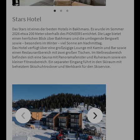
Stars Hotel
Das Stars ist eines der besten Hotels in Bakhmaro. Es wurde im Sommer
2026 etwa 200 Meter oberhalb des PIONEERS errichtet. Die Lage bietet
einen herrlichen Blick über Bakhmaro und die umliegende Bergwelt
sowie – besonders im Winter – viel Sonne am Nachmittag.
Das Hotel verfügt über eine großzügige Lounge mit Kamin und Bar sowie
einen Restaurantbereich mit zwei großen Tischen. Im Wellnessbereich
befinden sich eine Sauna mit Panoramafenster und Ruheraum sowie ein
kleiner Fitnessbereich. Ein separater Eingang führt in den Skiraum mit
beheiztem Skischuhtrockner und Werkbank für den Skiservice.