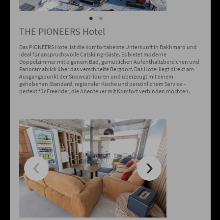
THE PIONEERS Hotel
Das PIONEERS Hotel ist die komfortabelste Unterkunft in Bakhmaro und
ideal für anspruchsvolle Catskiing-Gäste. Es bietet moderne
Doppelzimmer mit eigenem Bad, gemütlichen Aufenthaltsbereichen und
Panoramablick über das verschneite Bergdorf. Das Hotel liegt direkt am
Ausgangspunkt der Snowcat-Touren und überzeugt mit einem
gehobenen Standard, regionaler Küche und persönlichem Service –
perfekt für Freerider, die Abenteuer mit Komfort verbinden möchten.