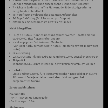
Transfer vom Flughafen Kutaisi nach Bakhmaro und retour (ca. 2,5
Stunden mit dem Bus und anschließend 1 Stunde mit Snowcat)
7 Nächte in Bakhmaro im The Pioneers, der Riders Lodge oder im
neugebauten Stars Hotel
Vollverpflegung während des gesamten Aufenthaltes
5-6 Tage Cat-Skiing (8-11 Personen pro Gruppe)
erfahrene englischsprachige, zertifizierte Guides
Nicht inbegriffen:
Flüge bis Kutaisi (Können über uns gebucht werden - Kosten hierfür
ca. € 400,00. Bitte fragen Sie bei uns an)
Nicht angegeben Getränke und Mahlzeiten
*Vor- oder Nachübernachtung in Kutaisi (empfehlenswert im Newport
Hotel)
Skiausrüstung
LVS Ausrüstung inklusive Airbag: kann für € 100,00 ausgeliehen werden
Skigepäck
kann für ca. € 65,00 pro Strecke bei der Wizzair hinzugebucht werden
Leihski
Diese sind für € 250,00 für die gesamte Woche hinzubuchbar. Inklusive
Stöcke und Felle (empfehlenswert aber nicht zwingend bei
mitgebrachten Skiern)
Zur Auswahl stehen:
Freeride Ski:
- 4FRNT: Raven, Hoji, Renegade
- Faction: Agent 3 & 4
Bindungen: