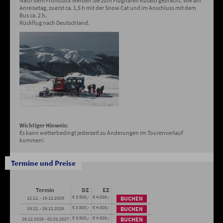
Nach dem Frühstück werden Sie zum Flughafen Kutaisi gebracht. Wie am
Anreisetag, zuerst ca. 1,5 h mit der Snow Cat und im Anschluss mit dem
Bus ca. 2 h.
Rückflug nach Deutschland.
Wichtiger Hinweis:
Es kann wetterbedingt jederzeit zu Änderungen im Tourenverlauf
kommen!
Termine und Preise
Termin
DZ
EZ
€ 3.500,-
€ 4.000,-
12.12. - 19.12.2026
BUCHEN
€ 3.500,-
€ 4.000,-
19.12. - 26.12.2026
BUCHEN
€ 3.500,-
€ 4.000,-
26.12.2026 - 02.01.2027
BUCHEN