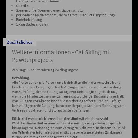
Handgepäck transportieren.
Skibrille
Sonnenbrille, Sonnencreme, Lippenschutz
persönliche Medikamente, kleines Erste-Hilfe-Set (Empfehlung)
Badebekleidung
1 Paar Badesandalen
Zusätzliches
Weitere Informationen - Cat Skiing mit
Powderprojects
Zahlungs- und Stornierungsbedingungen:
Bezahlung
Alle Preise gelten pro Person und beinhalten die in der Ausschreibung
beschriebenen Leistungen. Nach Vertragsabschluss ist eine Anzahlung
von 50 % fällig, der Restbetrag 30 Tage vor Reisebeginn – jedoch nur,
wenn die Mindestteilnehmerzahl erreicht wurde. Bei Buchung innerhalb
von 30 Tagen vor Abreise ist der Gesamtbetrag sofort zu zahlen. Erfolgt
keine fristgerechte Zahlung, kann powderproject.ch nach Mahnung vom
Vertrag zurücktreten und Stornokosten verlangen.
Rücktritt wegen nichterreichen der Mindestteilnehmerzahl
Wird die Mindestteilnehmerzahl nicht erreicht, kann powderproject.ch
bis 30 Tage vor Reisebeginn vom Vertrag zurücktreten. In diesem Fall wird
der Teilnehmer informiert und erhält alle bereits geleisteten Zahlungen
zurück; weitere Ansprüche bestehen nicht