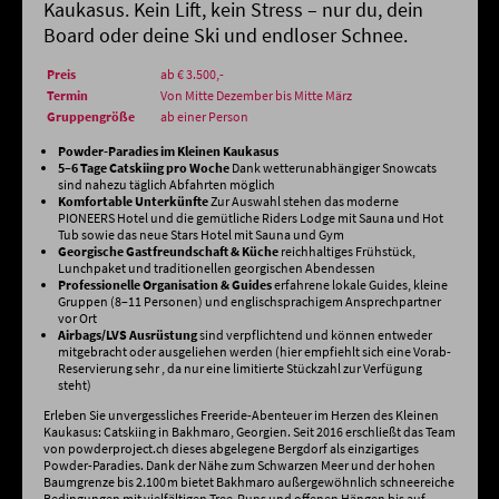
Kaukasus. Kein Lift, kein Stress – nur du, dein
Board oder deine Ski und endloser Schnee.
Preis
ab € 3.500,-
Termin
Von Mitte Dezember bis Mitte März
Gruppengröße
ab einer Person
Powder-Paradies im Kleinen Kaukasus
5–6 Tage Catskiing pro Woche
Dank wetterunabhängiger Snowcats
sind nahezu täglich Abfahrten möglich
Komfortable Unterkünfte
Zur Auswahl stehen das moderne
PIONEERS Hotel und die gemütliche Riders Lodge mit Sauna und Hot
Tub sowie das neue Stars Hotel mit Sauna und Gym
Georgische Gastfreundschaft & Küche
reichhaltiges Frühstück,
Lunchpaket und traditionellen georgischen Abendessen
Professionelle Organisation & Guides
erfahrene lokale Guides, kleine
Gruppen (8–11 Personen) und englischsprachigem Ansprechpartner
vor Ort
Airbags/LVS Ausrüstung
sind verpflichtend und können entweder
mitgebracht oder ausgeliehen werden (hier empfiehlt sich eine Vorab-
Reservierung sehr , da nur eine limitierte Stückzahl zur Verfügung
steht)
​Erleben Sie unvergessliches Freeride-Abenteuer im Herzen des Kleinen
Kaukasus: Catskiing in Bakhmaro, Georgien. Seit 2016 erschließt das Team
von powderproject.ch dieses abgelegene Bergdorf als einzigartiges
Powder-Paradies. Dank der Nähe zum Schwarzen Meer und der hohen
Baumgrenze bis 2.100 m bietet Bakhmaro außergewöhnlich schneereiche
Bedingungen mit vielfältigen Tree-Runs und offenen Hängen bis auf