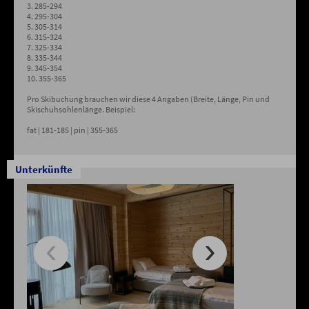
3. 285-294
4. 295-304
5. 305-314
6. 315-324
7. 325-334
8. 335-344
9. 345-354
10. 355-365
Pro Skibuchung brauchen wir diese 4 Angaben (Breite, Länge, Pin und
Skischuhsohlenlänge. Beispiel:
fat | 181-185 | pin | 355-365
Unterkünfte