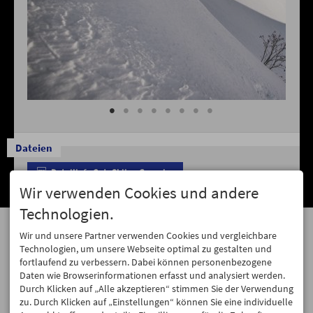
Dateien
Detailinfo Cat- Skiing Georgien
Wir verwenden Cookies und andere
Technologien.
ANSCHRIFT
KONTAKT
Wir und unsere Partner verwenden Cookies und vergleichbare
Hagen Alpin Tours
Tel. +49 8366 988893
Technologien, um unsere Webseite optimal zu gestalten und
Dorfbrunnenstraße 7
Fax +49 8366 988894
fortlaufend zu verbessern. Dabei können personenbezogene
87466 Oy-Mittelberg
hagen@pulver-schnee.de
Daten wie Browserinformationen erfasst und analysiert werden.
Durch Klicken auf „Alle akzeptieren“ stimmen Sie der Verwendung
zu. Durch Klicken auf „Einstellungen“ können Sie eine individuelle
GEÖFFNET
SOCIAL MEDIA