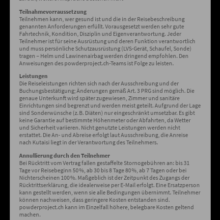
Teilnahmevorraussetzung
Teilnehmen kann, wer gesund ist und die in der Reisebeschreibung
genannten Anforderungen erfüllt. Vorausgesetzt werden sehr gute
Fahrtechnik, Kondition, Disziplin und Eigenverantwortung. Jeder
Teilnehmer ist für seine Ausrüstung und deren Funktion verantwortlich
und muss persönliche Schutzausrüstung (LVS-Gerät, Schaufel, Sonde)
tragen – Helm und Lawinenairbag werden dringend empfohlen. Den
Anweisungen des powderproject.ch-Teams ist Folge zu leisten.
Leistungen
Die Reiseleistungen richten sich nach der Ausschreibung und der
Buchungsbestätigung; Änderungen gemäß Art. 3 PRG sind möglich. Die
genaue Unterkunft wird später zugewiesen, Zimmer und sanitäre
Einrichtungen sind begrenzt und werden meist geteilt. Aufgrund der Lage
sind Sonderwünsche (z. B. Diäten) nur eingeschränkt umsetzbar. Es gibt
keine Garantie auf bestimmte Höhenmeter oder Abfahrten, da Wetter
und Sicherheit variieren. Nicht genutzte Leistungen werden nicht
erstattet. Die An- und Abreise erfolgt laut Ausschreibung, die Anreise
nach Kutaisi liegt in der Verantwortung des Teilnehmers.
Annullierung durch den Teilnehmer
Bei Rücktritt vom Vertrag fallen gestaffelte Stornogebühren an: bis 31
Tage vor Reisebeginn 50 %, ab 30 bis 8 Tage 80 %, ab 7 Tagen oder bei
Nichterscheinen 100 %. Maßgeblich ist der Zeitpunkt des Zugangs der
Rücktrittserklärung, die idealerweise per E-Mail erfolgt. Eine Ersatzperson
kann gestellt werden, wenn sie alle Bedingungen übernimmt. Teilnehmer
können nachweisen, dass geringere Kosten entstanden sind.
powderproject.ch kann im Einzelfall höhere, belegbare Kosten geltend
machen.