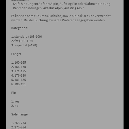
- Shift-Bindungen: Abfahrt Alpin, Aufstieg Pin oder Rahmenbindung
- Rahmenbindungen: Abfahrt Alpin, Aufstieg Alpin
Es können somit Tourenskischuhe, sowie Alpinskischuhe verwendet
werden. Bei der Buchung muss die Präferenz angegeben werden.
Kategorien:
1. standard (105-109)
2. fat (110-119)
3. super fat (+120)
Länge:
1. 160-165
2. 166-170
3. 171-175
4. 176-180
5. 181-185
6. 186-191
Pin
1. yes
2. no
Solenlänge:
1. 265-274
2. 275-284