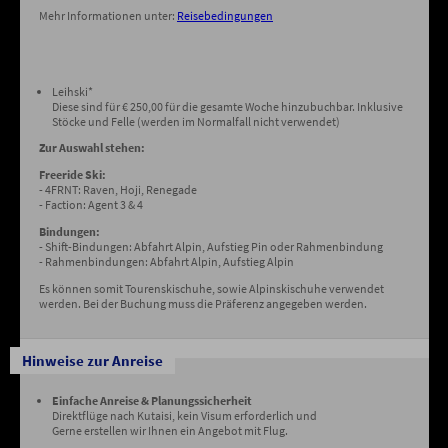
Mehr Informationen unter:
Reisebedingungen
Leihski*
Diese sind für € 250,00 für die gesamte Woche hinzubuchbar. Inklusive
Stöcke und Felle (werden im Normalfall nicht verwendet)
Zur Auswahl stehen:
Freeride Ski:
- 4FRNT: Raven, Hoji, Renegade
- Faction: Agent 3 & 4
Bindungen:
- Shift-Bindungen: Abfahrt Alpin, Aufstieg Pin oder Rahmenbindung
- Rahmenbindungen: Abfahrt Alpin, Aufstieg Alpin
Es können somit Tourenskischuhe, sowie Alpinskischuhe verwendet
werden. Bei der Buchung muss die Präferenz angegeben werden.
Hinweise zur Anreise
Einfache Anreise & Planungssicherheit
Direktflüge nach Kutaisi, kein Visum erforderlich und
Gerne erstellen wir Ihnen ein Angebot mit Flug.