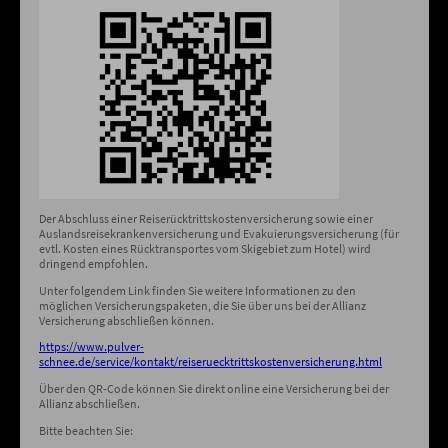
Der Abschluss einer Reiserücktrittskostenversicherung sowie einer
Auslandsreisekrankenversicherung und Evakuierungsversicherung (für
evtl. Kosten eines Rücktransportes vom Skigebiet zum Hotel) wird
dringend empfohlen.
Unter folgendem Link finden Sie weitere Informationen zu den
möglichen Versicherungspaketen, die Sie über uns bei der Allianz
Versicherung abschließen können.
https://www.pulver-
schnee.de/service/kontakt/reiseruecktrittskostenversicherung.html
Über den QR-Code können Sie direkt online eine Versicherung bei der
Allianz abschließen.
Bitte beachten Sie: