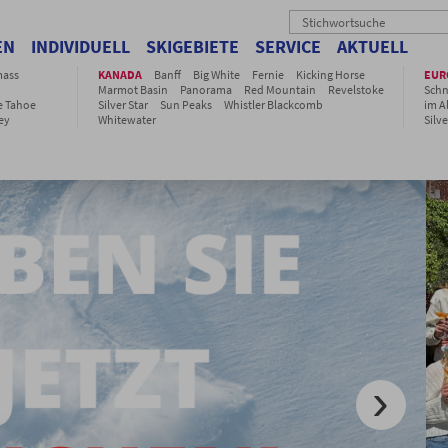
EN
INDIVIDUELL
SKIGEBIETE
SERVICE
AKTUELL
ass
KANADA
Banff
Big White
Fernie
Kicking Horse
EUR
Marmot Basin
Panorama
Red Mountain
Revelstoke
Sch
e Tahoe
Silver Star
Sun Peaks
Whistler Blackcomb
im Al
ey
Whitewater
Silve