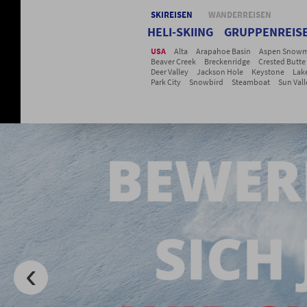
SKIREISEN
WANDERREISEN
HELI-SKIING
GRUPPENREIS
USA
Alta
Arapahoe Basin
Aspen Snowm
Beaver Creek
Breckenridge
Crested Butte
Deer Valley
Jackson Hole
Keystone
Lak
Park City
Snowbird
Steamboat
Sun Vall
Telluride
Vail
Winter Park