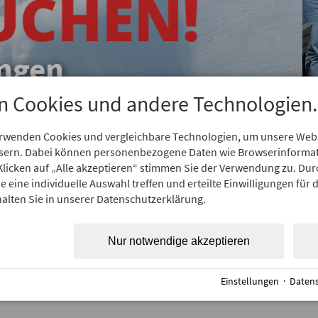
ungen
n Cookies und andere Technologien.
ie auf dieser Seite.
erwenden Cookies und vergleichbare Technologien, um unsere Webse
ssern. Dabei können personenbezogene Daten wie Browserinformat
Klicken auf „Alle akzeptieren“ stimmen Sie der Verwendung zu. Dur
 eine individuelle Auswahl treffen und erteilte Einwilligungen für 
r Verfügung, 08366 98 88 93 oder hagen@pulver-schnee.de
alten Sie in unserer Datenschutzerklärung.
willkommen!
Nur notwendige akzeptieren
Einstellungen
·
Datens