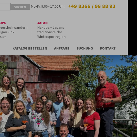
+49 8366 / 98 88 93
Mo-Fr. 9.00 - 17.00 Uhr
OPA
JAPAN
neeschuhwandern
Hakuba – Japans
lgäu - inkl.
traditionsreiche
ster
Wintersportregion
Niseko - Gruppen
Special
KATALOG BESTELLEN
ANFRAGE
BUCHUNG
KONTAKT
Niseko - Hilton Hotel
& Kleingruppe
Niseko - Japans
Pulverschnee-
Paradies auf
Hokkaido