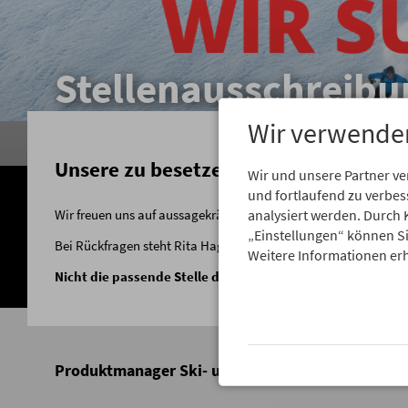
Stellenausschreib
Wir verwende
Unsere zu besetzenden Stellen finden S
Wir und unsere Partner v
und fortlaufend zu verbe
analysiert werden. Durch 
Wir freuen uns auf aussagekräftige Bewerbungen.
„Einstellungen“ können Sie
Bei Rückfragen steht Rita Hagen als Ansprechpartner gerne zu
Weitere Informationen erh
Nicht die passende Stelle dabei? Initiativbewerbungen 
Produktmanager Ski- und Wanderreisen