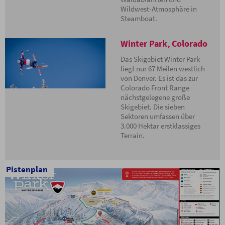
eine Tatsache, die dazu beigetragen hat, dass die Skifahrer des
Wildwest-Atmosphäre in
Staates es zum Nr. 1-Gebiet gewählt haben.
Steamboat.
Winter Park ist Eigentum der Stadt Denver, wird aber im Rahmen
eines 50-jährigen Pachtvertrags von Intrawest betrieben. Auch wenn
Winter Park, Colorado
alle Bereiche vollständig über Lifte miteinander verbunden sind,
verfügt es doch über separate Basisareale: Mary Jane und Winter
Das Skigebiet Winter Park
Park. In Mary Jane findet man die berühmten Buckelpisten und
liegt nur 67 Meilen westlich
supersteilen Abfahrten. Fortgeschrittene Skifahrer bevorzugen den
von Denver. Es ist das zur
Zephyr Express auf der Winter Park-Seite.
Colorado Front Range
nächstgelegene große
Skigebiet. Die sieben
Sektoren umfassen über
3.000 Hektar erstklassiges
Terrain.
Pistenplan