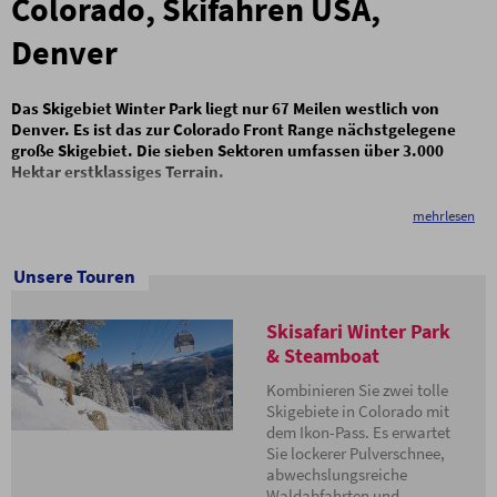
Colorado, Skifahren USA,
Denver
Das Skigebiet Winter Park liegt nur 67 Meilen westlich von
Denver. Es ist das zur Colorado Front Range nächstgelegene
große Skigebiet. Die sieben Sektoren umfassen über 3.000
Hektar erstklassiges Terrain.
Winter Park war das erste Wintersportgebiet in Colorado und lockt
mehrlesen
bis heute sowohl internationale Gäste als auch Einheimische auf
seine weitläufigen Pisten. Auch Tiefschnee-Varianten gibt es zur
Unsere Touren
Genüge, insgesamt ist über 50% des Terrains für Könner geeignet. Die
Talstation liegt bereits auf 2.743 Metern, so dass Winter Park zu den
schneesichersten Gebieten Colorados zählt.
Skisafari Winter Park
Durch seine perfekte Lage neben der Kontinentalen Wasserscheide
& Steamboat
hat Winter Park den deutlichen Vorteil, dass es Winterstürme aus
Kombinieren Sie zwei tolle
beinahe jeder Richtung abfängt. Die Stürme aus dem Westen und
Skigebiete in Colorado mit
Süden werden von der Scheide eingefangen. Die nördlichen und
dem Ikon-Pass. Es erwartet
östlichen Hangaufwärts-Stürme verbreiten sich häufig über die
Sie lockerer Pulverschnee,
westliche Seite der Scheide und tragen ihren Teil zum Schneetreiben
abwechslungsreiche
bei. Durchschnittlich fallen in Winter Park pro Jahr 9,4 m Schnee –
Waldabfahrten und