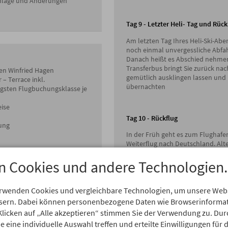
chläge und Änderungen
Tag 9 - Letzter Heli- Tag und Rüc
Am letzten Tag Ihres Heli-Ski-Abe
noch einmal unvergessliche Abfah
Danach heißt es Abschied nehmen
Transferbus bringt Sie zurück nac
ten Winfried Hagen
gemütlich ausklingen lassen und
– Terrace inkl.
übernachten
igsten Flugbuchungsklasse je
eise
Tag 10 - Rückflug
gung
In der Früh geht es zum Flughafen
Weiterflug nach Deutschland. Alte
at Boys“) und -stöcke
verlängern.
n Cookies und andere Technologien.
k bei Abreise
Tag 11 - Ankunft in Deutschland
erwenden Cookies und vergleichbare Technologien, um unsere Webse
Nach einer unvergesslichen Reise
ssern. Dabei können personenbezogene Daten wie Browserinformat
y Ticket: € 90,- pro Person
Erinnerungen an Ihr Heli-Ski-Aben
Klicken auf „Alle akzeptieren“ stimmen Sie der Verwendung zu. Dur
 eine individuelle Auswahl treffen und erteilte Einwilligungen für 