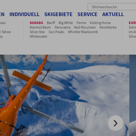
EN
INDIVIDUELL
SKIGEBIETE
SERVICE
AKTUELL
ass
KANADA
Banff
Big White
Fernie
Kicking Horse
EUR
Marmot Basin
Panorama
Red Mountain
Revelstoke
Sch
e Tahoe
Silver Star
Sun Peaks
Whistler Blackcomb
im Al
ey
Whitewater
Silve