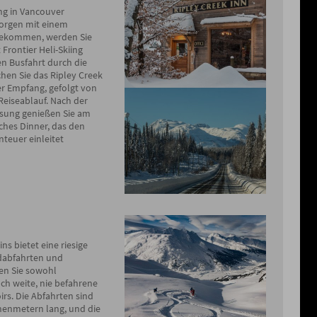
ung in Vancouver
orgen mit einem
ngekommen, werden Sie
rontier Heli-Skiing
en Busfahrt durch die
hen Sie das Ripley Creek
her Empfang, gefolgt von
Reiseablauf. Nach der
isung genießen Sie am
ches Dinner, das den
nteuer einleitet
ns bietet eine riesige
dabfahrten und
en Sie sowohl
ch weite, nie befahrene
irs. Die Abfahrten sind
henmetern lang, und die