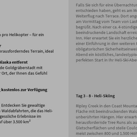
Falls Sie sich für eine Übernacht
entschieden haben, geht es am M
Weiterflug nach Terrace. Dort a
am Vormittag vom Team von Last F
begrüßt. Nach einer ca. 4-stündig
beeindruckende Landschaft erreic
pro Helikopter – für ein
Inn. Hier erwartet Sie ein herzlic
einer Einführung in den weiteren 
r
obligatorischen Sicherheitseinwe
rausforderndes Terrain, ideal
Abend ein köstliches, landestypis
perfekten Start in Ihr Heli-Ski-Abe
Alaska entfernt
nde Goldgräberstadt mit
 Ort, der Ihnen das Gefühl
 kostenlos zur Verfügung
Tag 3 - 8 - Heli-Skiing
! Entdecken Sie gewaltige
Ripley Creek in den Coast Mountai
 Waldabfahrten, die das Heli-
Fläche mit beeindruckenden Wal
rgessliche Erlebnisse im
unberührten Hängen. Hier erwart
f über 3.500 km²
herausfordernde Tree Runs als au
Gletscherflächen und steile Coulo
meist zwischen 800 und 1.500 Hö