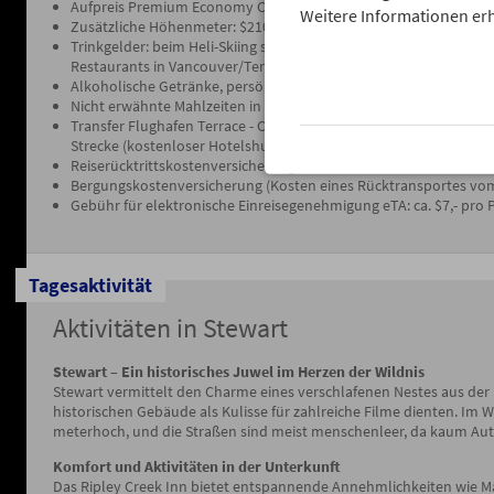
Aufpreis Premium Economy Class bzw. Business Class
Weitere Informationen erh
Zusätzliche Höhenmeter: $210,- zzgl. 5% Steuer pro 1.000 Höhe
Trinkgelder: beim Heli-Skiing sind $90 pro Tag für das Team von L
Restaurants in Vancouver/Terrace wird mit 15-20% gerechnet
Alkoholische Getränke, persönliche Ausgaben
Nicht erwähnte Mahlzeiten in Vancouver und Terrace
Transfer Flughafen Terrace - Comfort Inn Terrace - Flughafen Terr
Strecke (kostenloser Hotelshuttel bis 22:00 Uhr)
Reiserücktrittskostenversicherung sowie Auslandsreisekrankenv
Bergungskostenversicherung (Kosten eines Rücktransportes vom
Gebühr für elektronische Einreisegenehmigung eTA: ca. $7,- pro 
Tagesaktivität
Aktivitäten in Stewart
Stewart – Ein historisches Juwel im Herzen der Wildnis
Stewart vermittelt den Charme eines verschlafenen Nestes aus der P
historischen Gebäude als Kulisse für zahlreiche Filme dienten. Im W
meterhoch, und die Straßen sind meist menschenleer, da kaum Aut
Komfort und Aktivitäten in der Unterkunft
Das Ripley Creek Inn bietet entspannende Annehmlichkeiten wie 