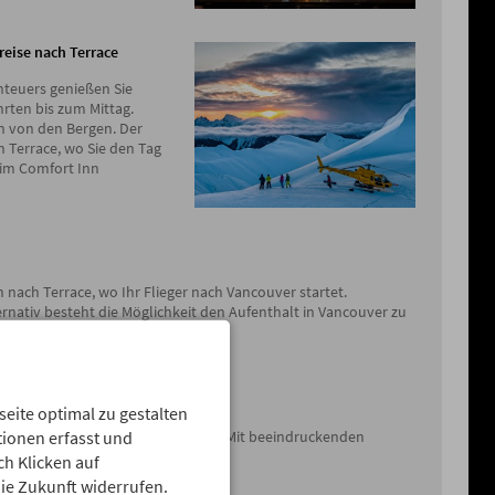
kreise nach Terrace
nteuers genießen Sie
rten bis zum Mittag.
 von den Bergen. Der
h Terrace, wo Sie den Tag
 im Comfort Inn
 nach Terrace, wo Ihr Flieger nach Vancouver startet.
rnativ besteht die Möglichkeit den Aufenthalt in Vancouver zu
ite optimal zu gestalten
 landen Sie wieder in Deutschland. Mit beeindruckenden
ionen erfasst und
teuer im Gepäck endet Ihre Reise.
ch Klicken auf
die Zukunft widerrufen.