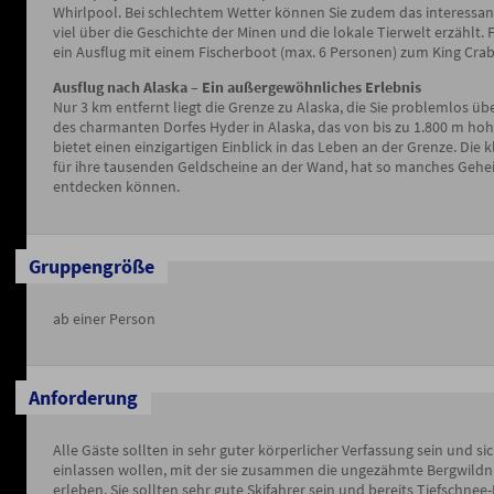
Whirlpool. Bei schlechtem Wetter können Sie zudem das interessa
viel über die Geschichte der Minen und die lokale Tierwelt erzählt
ein Ausflug mit einem Fischerboot (max. 6 Personen) zum King Crab 
Ausflug nach Alaska – Ein außergewöhnliches Erlebnis
Nur 3 km entfernt liegt die Grenze zu Alaska, die Sie problemlos 
des charmanten Dorfes Hyder in Alaska, das von bis zu 1.800 m ho
bietet einen einzigartigen Einblick in das Leben an der Grenze. Die 
für ihre tausenden Geldscheine an der Wand, hat so manches Geheim
entdecken können.
Gruppengröße
ab einer Person
Anforderung
Alle Gäste sollten in sehr guter körperlicher Verfassung sein und s
einlassen wollen, mit der sie zusammen die ungezähmte Bergwildn
erleben. Sie sollten sehr gute Skifahrer sein und bereits Tiefschnee