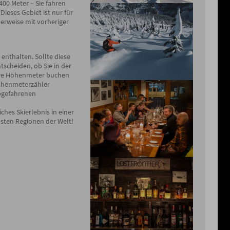
400 Meter – Sie fahren
Dieses Gebiet ist nur für
lerweise mit vorheriger
enthalten. Sollte diese
tscheiden, ob Sie in der
ere Höhenmeter buchen
Höhenmeterzähler
abgefahrenen
iches Skierlebnis in einer
sten Regionen der Welt!