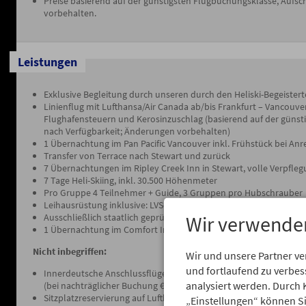
Preise basierend auf der günstigsten Flugbuchungsklasse, Aufs
vorbehalten.
Leistungen
Exklusive Begleitung durch unseren durch den Heliski-Begeister
Linienflug mit Lufthansa/Air Canada ab/bis Frankfurt – Vancouver 
Flughafensteuern und Kerosinzuschlag (basierend auf der günst
nach Verfügbarkeit; Änderungen vorbehalten)
1 Übernachtung im Pan Pacific Vancouver inkl. Frühstück bei Anr
Transfer von Terrace nach Stewart und zurück
7 Übernachtungen im Ripley Creek Inn in Stewart, volle Verpfle
7 Tage Heli-Skiing, inkl. 30.500 Höhenmeter
Pro Gruppe 4 Teilnehmer + Guide, 3 Gruppen pro Hubschrauber
Leihausrüstung inklusive: LVS-Gerät, Lawinen-Airbag, Leihski („F
Ausschließlich staatlich geprüfte Bergführer
Wir verwende
1 Übernachtung im Comfort Inn & Suites in Terrace inkl. Frühstüc
Nicht inbegriffen:
Wir und unsere Partner v
und fortlaufend zu verbe
Innerdeutsche Anschlussflüge je nach Verfügbarkeit oder Rail & Fl
analysiert werden. Durch 
(bei nachträglicher Buchung € 45,- Aufpreis pro Person)
Sitzplatzreservierung auf Lufthansa und Air Canada Flügen
„Einstellungen“ können Sie