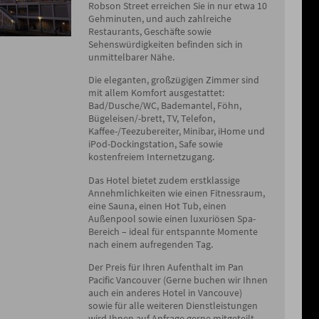
Robson Street erreichen Sie in nur etwa 10
Gehminuten, und auch zahlreiche
Restaurants, Geschäfte sowie
Sehenswürdigkeiten befinden sich in
unmittelbarer Nähe.
Die eleganten, großzügigen Zimmer sind
mit allem Komfort ausgestattet:
Bad/Dusche/WC, Bademantel, Föhn,
Bügeleisen/-brett, TV, Telefon,
Kaffee-/Teezubereiter, Minibar, iHome und
iPod-Dockingstation, Safe sowie
kostenfreiem Internetzugang.
Das Hotel bietet zudem erstklassige
Annehmlichkeiten wie einen Fitnessraum,
eine Sauna, einen Hot Tub, einen
Außenpool sowie einen luxuriösen Spa-
Bereich – ideal für entspannte Momente
nach einem aufregenden Tag.
Der Preis für Ihren Aufenthalt im Pan
Pacific Vancouver (Gerne buchen wir Ihnen
auch ein anderes Hotel in Vancouve)
sowie für alle weiteren Dienstleistungen
wird Ihnen auf Anfrage gerne mitgeteilt.