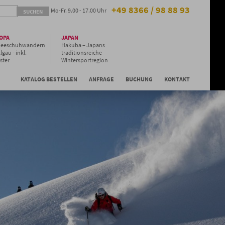
+49 8366 / 98 88 93
Mo-Fr. 9.00 - 17.00 Uhr
OPA
JAPAN
neeschuhwandern
Hakuba – Japans
lgäu - inkl.
traditionsreiche
ster
Wintersportregion
Niseko - Gruppen
Special
KATALOG BESTELLEN
ANFRAGE
BUCHUNG
KONTAKT
Niseko - Hilton Hotel
& Kleingruppe
Niseko - Japans
Pulverschnee-
Paradies auf
Hokkaido