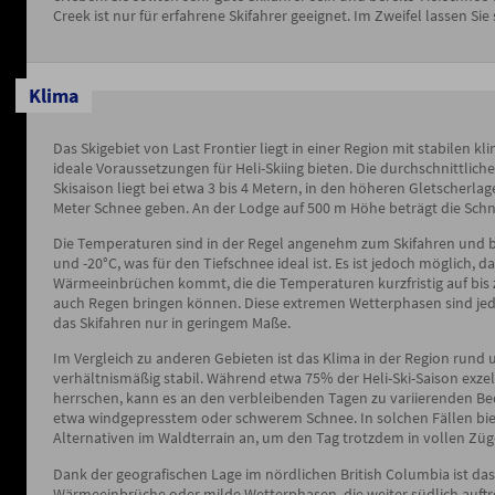
Creek ist nur für erfahrene Skifahrer geeignet. Im Zweifel lassen Sie
Klima
Das Skigebiet von Last Frontier liegt in einer Region mit stabilen k
ideale Voraussetzungen für Heli-Skiing bieten. Die durchschnittli
Skisaison liegt bei etwa 3 bis 4 Metern, in den höheren Gletscherlag
Meter Schnee geben. An der Lodge auf 500 m Höhe beträgt die Schn
Die Temperaturen sind in der Regel angenehm zum Skifahren und b
und -20°C, was für den Tiefschnee ideal ist. Es ist jedoch möglich, da
Wärmeeinbrüchen kommt, die die Temperaturen kurzfristig auf bis z
auch Regen bringen können. Diese extremen Wetterphasen sind jed
das Skifahren nur in geringem Maße.
Im Vergleich zu anderen Gebieten ist das Klima in der Region rund 
verhältnismäßig stabil. Während etwa 75% der Heli-Ski-Saison exz
herrschen, kann es an den verbleibenden Tagen zu variierenden 
etwa windgepresstem oder schwerem Schnee. In solchen Fällen bie
Alternativen im Waldterrain an, um den Tag trotzdem in vollen Züg
Dank der geografischen Lage im nördlichen British Columbia ist das 
Wärmeeinbrüche oder milde Wetterphasen, die weiter südlich auft