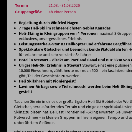
Termin
21.03. - 31.03.2026
Gruppengröße
ab einer Person
Begleitung durch Winfried Hagen
7 Tage Heli-Ski im schneereichsten Gebiet Kanadas
Heli-Skiing in Kleingruppen von 4 Personen
maximal 3 Gruppen 
exklusives, unvergessliches Erlebnis
Leistungsstarke A-Star B2 Helikopter und erfahrene Bergführe
Spektakuläre Gletscher und beeindruckende Waldabfahrten
He
für erfahrene und sehr versierte Skifahrer
Hotel in Stewart – direkt am Portland Canal und nur 3 km von 
Uriges Heli-Ski Erlebnis in Stewart
Stewart, einst eine pulsiere
10.000 Einwohnern, zählt heute nur noch 500 – ein faszinierender
gibt, Teil der Geschichte zu werden.
Heli Skifahren mit Pioniergeist!
Lawinen-Airbags sowie Tiefschneeski werden beim Heli-Skiing
gestellt
Tauchen Sie ein in eines der großartigsten Heli-Ski-Gebiete der Welt
Gletscher, herausforderndes Terrain und einige der spektakulärsten
Skiing zu bieten hat. Bei Last Frontier Heli-Skiing erwarten Sie unve
Pulverschnee – in kleinen Gruppen, in Ihrem eigenen Tempo und au
unberührtem Gelände.
Ripley Creek Inn – Ihre Basis inmitten von Stewart