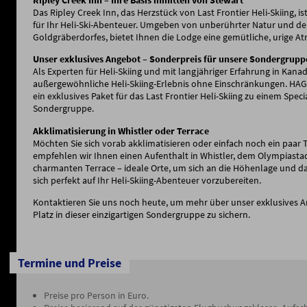
Das Ripley Creek Inn, das Herzstück von Last Frontier Heli-Skiing, 
für Ihr Heli-Ski-Abenteuer. Umgeben von unberührter Natur und d
Goldgräberdorfes, bietet Ihnen die Lodge eine gemütliche, urige A
Unser exklusives Angebot – Sonderpreis für unsere Sondergrupp
Als Experten für Heli-Skiing und mit langjähriger Erfahrung in Kan
außergewöhnliche Heli-Skiing-Erlebnis ohne Einschränkungen. HA
ein exklusives Paket für das Last Frontier Heli-Skiing zu einem Specia
Sondergruppe.
Akklimatisierung in Whistler oder Terrace
Möchten Sie sich vorab akklimatisieren oder einfach noch ein paa
empfehlen wir Ihnen einen Aufenthalt in Whistler, dem Olympiasta
charmanten Terrace – ideale Orte, um sich an die Höhenlage und 
sich perfekt auf Ihr Heli-Skiing-Abenteuer vorzubereiten.
Kontaktieren Sie uns noch heute, um mehr über unser exklusives A
Platz in dieser einzigartigen Sondergruppe zu sichern.
Termine und Preise
Preise pro Person in Euro.