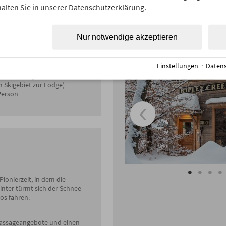
alten Sie in unserer Datenschutzerklärung.
nmeter
Wichtiger Hinweis:
ast Frontier üblich; in den
Es kann wetterbedingt jederzeit
Nur notwendige akzeptieren
Unterkunft
ace: ca. $40,- pro Taxi und
Einstellungen
·
Datens
ersicherung
 Skigebiet zur Lodge)
Person
ionierzeit, in dem die
inter türmt sich der Schnee
os fahren.
Massageangebote und einen