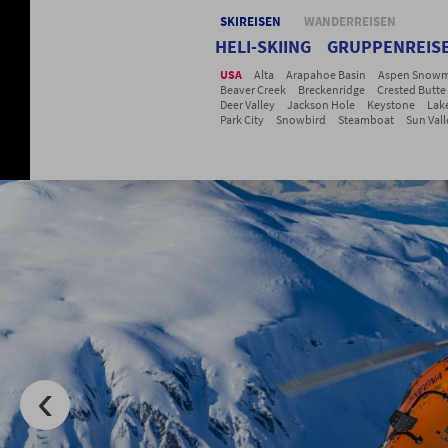
SKIREISEN
WANDERREISEN
HELI-SKIING
GRUPPENREIS
USA
Alta
Arapahoe Basin
Aspen Snowm
Beaver Creek
Breckenridge
Crested Butte
Deer Valley
Jackson Hole
Keystone
Lak
Park City
Snowbird
Steamboat
Sun Vall
Telluride
Vail
Winter Park