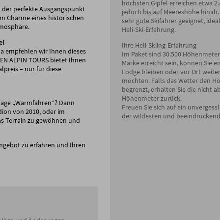
höchsten Gipfel erreichen etwa 2.
ist der perfekte Ausgangspunkt
jedoch bis auf Meereshöhe hinab. 
em Charme eines historischen
sehr gute Skifahrer geeignet, idea
tmosphäre.
Heli-Ski-Erfahrung.
e!
Ihre Heli-Skiing-Erfahrung
ada empfehlen wir Ihnen dieses
Im Paket sind 30.500 Höhenmeter 
GEN ALPIN TOURS bietet Ihnen
Marke erreicht sein, können Sie en
lpreis – nur für diese
Lodge bleiben oder vor Ort weit
möchten. Falls das Wetter den 
begrenzt, erhalten Sie die nicht 
Höhenmeter zurück.
r Tage „Warmfahren“? Dann
Freuen Sie sich auf ein unvergessl
dion von 2010, oder im
der wildesten und beeindruckend
das Terrain zu gewöhnen und
ngebot zu erfahren und Ihren