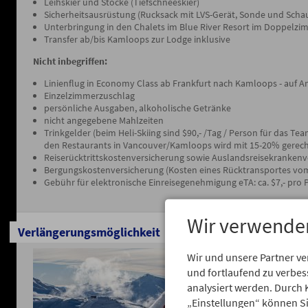
Leihskier und Stöcke (Tiefschneeskier)
Sicherheitsausrüstung (Rucksack mit LVS-Gerät, Sonde und Schau
Unterbringung in den Chalets im Blue River Resort im Doppelzi
Transfer ab/bis Kamloops zur Lodge inklusive
Nicht inbegriffen:
Linienflug in Economy Class ab Frankfurt nach Kamloops - auf A
Einzelzimmerzuschlag
persönliche Ausgaben, alkoholische Getränke
nicht angegebene Mahlzeiten
Trinkgelder (beim Heli-Skiing sind $90,- /Tag / Person für das Te
den Restaurants in Vancouver/Kamloops wird mit 15-20% gerec
Reiserücktrittskostenversicherung sowie Auslandsreisekrankenv
Bergungskostenversicherung (Kosten eines Rücktransportes vom
Gebühr für elektronische Einreisegenehmigung eTA: ca. $7,- pro 
Wir verwende
Verlängerungsmöglichkeit
Vorpro
Wir und unsere Partner v
und fortlaufend zu verbe
& Whist
analysiert werden. Durch 
„Einstellungen“ können Sie
Wenn es die 