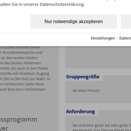
alten Sie in unserer Datenschutzerklärung.
st ein paar Tage in den
Whistler
oder
Sun Peaks
zu
um dort den Jetlag zu
nd die Beine für das
Nur notwendige akzeptieren
li-Skiing "warm zu fahren".
ete bieten eine Vielzahl
sreicher Abfahrten sowohl
Einstellungen
·
Datens
 abseits der präparierten
re Guides kennen beide
ir ihre Westentasche und
 an den ersten beiden
ne die besten Abfahrten.
istler als auch in Sun Peaks
rkünfte mit direktem Zugang
Gruppengröße
 (Ski-In/Ski-Out) zur Wahl. In
en Ortskernen laden feine
 und Bars zum Schlemmen
ab einer Person
Anforderung
ussprogramm
Sie sind eine guter bis sehr gute
ver
gesammelt. Das Deluxe-Paket ist b