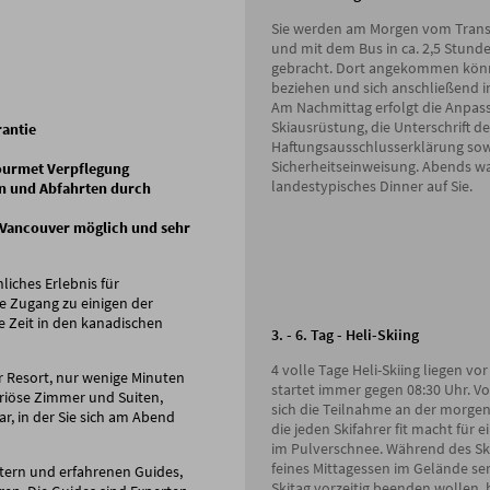
Sie werden am Morgen vom Trans
und mit dem Bus in ca. 2,5 Stund
gebracht. Dort angekommen könn
beziehen und sich anschließend 
Am Nachmittag erfolgt die Anpass
Skiausrüstung, die Unterschrift de
rantie
Haftungsausschlusserklärung sowi
Sicherheitseinweisung. Abends war
Gourmet Verpflegung
landestypisches Dinner auf Sie.
en und Abfahrten durch
 Vancouver möglich und sehr
liches Erlebnis für
ie Zugang zu einigen der
e Zeit in den kanadischen
3. - 6. Tag - Heli-Skiing
4 volle Tage Heli-Skiing liegen vor
r Resort, nur wenige Minuten
startet immer gegen 08:30 Uhr. V
uriöse Zimmer und Suiten,
sich die Teilnahme an der morgent
, in der Sie sich am Abend
die jeden Skifahrer fit macht für 
im Pulverschnee. Während des Ski
feines Mittagessen im Gelände serv
ern und erfahrenen Guides,
Skitag vorzeitig beenden wollen, 