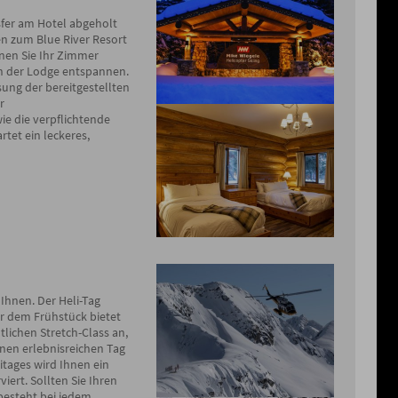
fer am Hotel abgeholt
en zum Blue River Resort
en Sie Ihr Zimmer
in der Lodge entspannen.
ung der bereitgestellten
r
e die verpflichtende
tet ein leckeres,
 Ihnen. Der Heli-Tag
or dem Frühstück bietet
lichen Stretch-Class an,
einen erlebnisreichen Tag
tages wird Ihnen ein
iert. Sollten Sie Ihren
besteht bei jedem