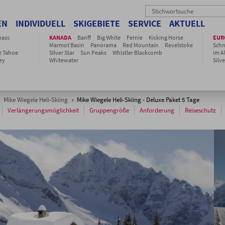
EN
INDIVIDUELL
SKIGEBIETE
SERVICE
AKTUELL
ass
KANADA
Banff
Big White
Fernie
Kicking Horse
EUR
Marmot Basin
Panorama
Red Mountain
Revelstoke
Sch
e Tahoe
Silver Star
Sun Peaks
Whistler Blackcomb
im Al
ey
Whitewater
Silve
›
Mike Wiegele Heli-Skiing
› Mike Wiegele Heli-Skiing - Deluxe Paket 5 Tage
Verlängerungsmöglichkeit
Gruppengröße
Anforderung
Reiseschutz