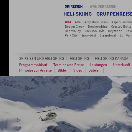
SKIREISEN
WANDERREISEN
HELI-SKIING
GRUPPENREIS
USA
Alta
Arapahoe Basin
Aspen Snowm
Beaver Creek
Breckenridge
Crested Butte
Deer Valley
Jackson Hole
Keystone
Lak
Park City
Snowbird
Steamboat
Sun Vall
Telluride
Vail
Winter Park
SKIREISEN UND HELI-SKIING
›
HELI-SKIING
›
HELI-SKIING KANADA
Programmablauf
Termine und Preise
Leistungen
Unterkunft
Hinweise zur Anreise
Bilder
Video
Dateien