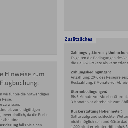
Zusätzliches
Zahlungs- / Storno- / Umbuchu
Es gelten die Bedingungen des Vera
die Heli-Ski-Pakete als Vermittler a
Zahlungsbedingungen:
ge Hinweise zum
Anzahlung: 20% des Reisepreises;
Flugbuchung:
Restzahlung: 3 Monate vor Abreis
Stornobedingungen:
 wir für Sie die notwendigen
Bis 6 Monate vor Abreise: Storno
e Reise.
3 Monate vor Abreise bis zum Abf
ie zu wissen:
sind bis zur endgültigen
Rückerstattung Höhenmeter:
 unverbindlich, da die Preise
Sollte aufgrund schlechter Wette
lexibel sind.
nicht möglich sein und Gäste dad
eservierung
falls Sie einen
1.000 nicht erreichter Höhenfuß $3