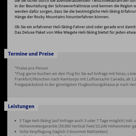
die Sie sicher durch die atemberaubenden Tiefschneeabfahrten führ
in der Beurteilung der Schneeverhältnisse und kennen die Region w
werden dafür sorgen, dass Sie die bestmögliche Heli-Skiing-Erfah
Hänge der Rocky Mountains hinunterfahren können.
Ob Sie ein erfahrener Heli-Skiing-Fahrer sind oder gerade erst damit
Das Deluxe Paket von Mike Wiegele Heli-Skiing bietet für jeden etwa
Termine und Preise
*Preise pro Person
*Flug: gerne buchen wir den Flug für Sie auf Anfrage mit hinzu, Lini
Frankfurt/München nach Kamloops mit Lufhansa/Air Canada, ab 1.20
Freigepäckstück in der günstigsten Flugbuchungsklasse je nach Ver
Leistungen
5 Tage Heli-Skiing (auf Anfrage auch 3 oder 7 Tage möglich) inkl.
Höhenmetergarantie (50.000 Vertical Feet/15.240 Höhenmeter ga
Volle Verpflegung (täglich 3 Gourmet Mahlzeiten)