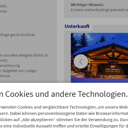
Wichtiger Hinweis:
fel)
Es kann wetterbedingt jederzeit
mmer
Unterkunft
nfrage gerne buchbar
am von Mike Wiegele üblich; in
hnet)
ersicherung
 Skigebiet zur Lodge)
Person
n Cookies und andere Technologien.
gramm Sun Peaks
erwenden Cookies und vergleichbare Technologien, um unsere Webse
ssern. Dabei können personenbezogene Daten wie Browserinformat
ler
Klicken auf „Alle akzeptieren“ stimmen Sie der Verwendung zu. Dur
 eine individuelle Auswahl treffen und erteilte Einwilligungen für 
Zeit erlaubt, empfehlen wir