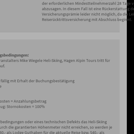
der erforderlichen Mindestteilnehmerzahl 28 Tage v
abzusagen. In diesem Fall ist eine Rückerstattung d
Versicherungsprämie leider nicht möglich, da die Le
Reiserücktrittsversicherung mit Abschluss beginnt.
ngsbedingungen:
nstalters Mike Wiegele Heli-Skiing, Hagen Alpin Tours tritt für
uf.
 fällig mit Erhalt der Buchungsbestätigung
e
kosten = Anzahlungsbetrag
lug: Stornokosten = 100%
rbedingungen oder eines technischen Defekts das Heli-Skiing
urch die garantierten Höhenmeter nicht erreichen, so werden je
0,- als Lodge Guthaben für die aktuelle Reise bzw. $40,- als