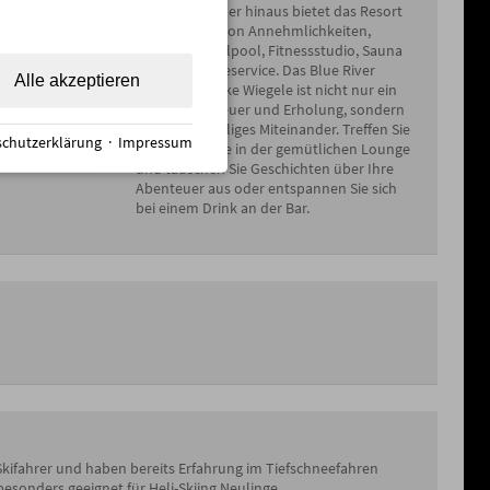
vereint. Darüber hinaus bietet das Resort
eine Vielzahl von Annehmlichkeiten,
darunter Whirlpool, Fitnessstudio, Sauna
sowie Massageservice. Das Blue River
Alle akzeptieren
Resort von Mike Wiegele ist nicht nur ein
Ort für Abenteuer und Erholung, sondern
auch für geselliges Miteinander. Treffen Sie
chutzerklärung
·
Impressum
Gleichgesinnte in der gemütlichen Lounge
und tauschen Sie Geschichten über Ihre
Abenteuer aus oder entspannen Sie sich
bei einem Drink an der Bar.
r Skifahrer und haben bereits Erfahrung im Tiefschneefahren
esonders geeignet für Heli-Skiing Neulinge.