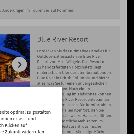
 zu Änderungen im Tourenverlauf kommen!
Blue River Resort
Entdecken Sie das ultimative Paradies für
Outdoor-Enthusiasten im Blue River
Resort von Mike Wiegele. Das Resort mit
22 handgefertigten Holzchalets liegt
malerisch am Ufer des atemberaubenden
Blue River in British Columbia und bietet
alles, was Sie für einen unvergesslichen
Urlaub brauchen. Nach einem
ereignisreichen Tag im Tiefschnee können
Sie sich im Blue River Resort entspannen
und verwöhnen lassen. Die komfortablen
Zimmer bieten allen Komfort, den Sie
ite optimal zu gestalten
brauchen, um sich wie zu Hause zu fühlen.
ionen erfasst und
Genießen Sie köstliche Mahlzeiten im
ch Klicken auf
hauseigenen Restaurant, das frische
die Zukunft widerrufen.
lokale Zutaten und erstklassige Küche