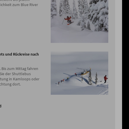
ichkeit zum Blue River
kets und Rückreise nach
n. Bis zum Mittag fahren
 Sie der Shuttlebus
tung in Kamloops oder
chtung dort.
d