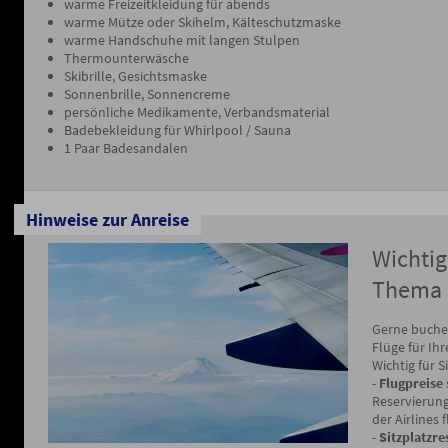
warme Freizeitkleidung für abends
warme Mütze oder Skihelm, Kälteschutzmaske
warme Handschuhe mit langen Stulpen
Thermounterwäsche
Skibrille, Gesichtsmaske
Sonnenbrille, Sonnencreme
persönliche Medikamente, Verbandsmaterial
Badebekleidung für Whirlpool / Sauna
1 Paar Badesandalen
Hinweise zur Anreise
Wichti
Thema 
Gerne buchen
Flüge für Ihr
Wichtig für S
-
Flugpreise
Reservierung
der Airlines f
-
Sitzplatzr