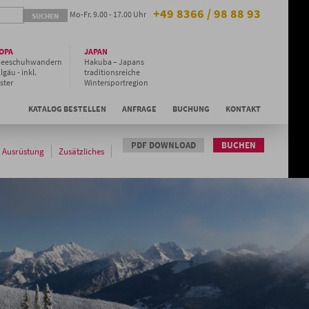
+49 8366 / 98 88 93
Mo-Fr. 9.00 - 17.00 Uhr
OPA
JAPAN
neeschuhwandern
Hakuba – Japans
lgäu - inkl.
traditionsreiche
ster
Wintersportregion
Niseko - Gruppen
Special
KATALOG BESTELLEN
ANFRAGE
BUCHUNG
KONTAKT
Niseko - Hilton Hotel
& Kleingruppe
Niseko - Japans
Pulverschnee-
PDF DOWNLOAD
BUCHEN
Ausrüstung
Zusätzliches
Paradies auf
Hokkaido