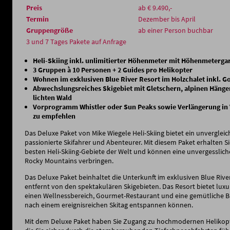
Preis
ab € 9.490,-
Termin
Dezember bis April
Gruppengröße
ab einer Person buchbar
3 und 7 Tages Pakete auf Anfrage
Heli-Skiing inkl. unlimitierter Höhenmeter mit Höhenmeterga
3 Gruppen à 10 Personen + 2 Guides pro Helikopter
Wohnen im exklusiven Blue River Resort im Holzchalet inkl. 
Abwechslungsreiches Skigebiet mit Gletschern, alpinen Häng
lichten Wald
Vorprogramm Whistler oder Sun Peaks sowie Verlängerung in
zu empfehlen
Das Deluxe Paket von Mike Wiegele Heli-Skiing bietet ein unvergleich
passionierte Skifahrer und Abenteurer. Mit diesem Paket erhalten S
besten Heli-Skiing-Gebiete der Welt und können eine unvergesslich
Rocky Mountains verbringen.
Das Deluxe Paket beinhaltet die Unterkunft im exklusiven Blue Rive
entfernt von den spektakulären Skigebieten. Das Resort bietet lux
einen Wellnessbereich, Gourmet-Restaurant und eine gemütliche Bar
nach einem ereignisreichen Skitag entspannen können.
Mit dem Deluxe Paket haben Sie Zugang zu hochmodernen Helikopt