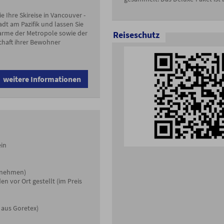
e Ihre Skireise in Vancouver -
dt am Pazifik und lassen Sie
arme der Metropole sowie der
Reiseschutz
chaft ihrer Bewohner
weitere Informationen
ein
itnehmen)
 vor Ort gestellt (im Preis
 aus Goretex)