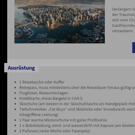
Verlängern Si
der Traumsta
sich vom Ch
Gastfreunds
verzaubern.
Ausrüstung
1 Reisetasche oder Koffer
Reisepass, muss mindestens über die Reisedauer hinaus gültig s
Flugticket, Reiseunterlagen
Kreditkarte, etwas Bargeld in CAN $
Skischuhe (am besten in der Skischuhtasche als Handgepäck m
Tiefschneeskier „Fat Boys“ und Skistöcke oder Snowboards werden
inbegriffene Leistung)
1 Paar warme Winterschuhe mit guter Profilsohle
1 x Skibekleidung, wind- und wasserdicht mit Kapuze (am besten
1 Pullover/Jacke (Wolle oder Faserpelz)