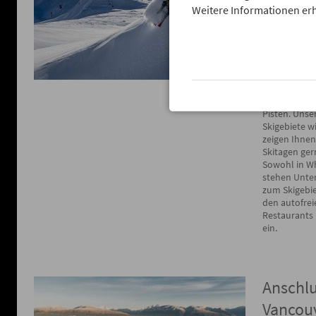
Weitere Informationen erh
Ihnen zunäch
Skigebieten
verbringen, 
überwinden u
Abenteuer He
Beide Skigebi
abwechslung
auf als auch
Pisten. Unse
Skigebiete w
zeigen Ihnen
Skitagen ger
Sowohl in Wh
stehen Unte
zum Skigebiet
den autofrei
Restaurants
ein.
Anschl
Vancou