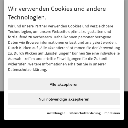
Dorfbrunnenstraße 7
Fax +49 8366 988894
87466 Oy-Mittelberg
hagen@pulver-schnee.de
Wir verwenden Cookies und andere
Technologien.
GEÖFFNET
SOCIAL MEDIA
Mo - Fr ... 09:00 - 17:00
Wir und unsere Partner verwenden Cookies und vergleichbare
Facebook
Sa & So ... geschlossen
Technologien, um unsere Webseite optimal zu gestalten und
Instagram
fortlaufend zu verbessern. Dabei können personenbezogene
Daten wie Browserinformationen erfasst und analysiert werden.
NEWSLETTER
Durch Klicken auf „Alle akzeptieren“ stimmen Sie der Verwendung
zu. Durch Klicken auf „Einstellungen“ können Sie eine individuelle
Jetzt anmelden!
Auswahl treffen und erteilte Einwilligungen für die Zukunft
Absenden
widerrufen. Weitere Informationen erhalten Sie in unserer
Datenschutzerklärung.
© 2026 Hagen Alpin Tours
Impressum
Datenschutz
Barrierefreiheit
Erstellt mit
Tramino
Alle akzeptieren
Nur notwendige akzeptieren
Einstellungen
·
Datenschutzerklärung
·
Impressum