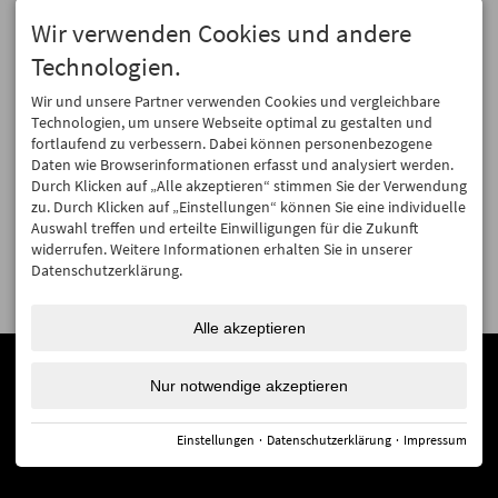
Wir verwenden Cookies und andere
GEÖFFNET
SOCIAL MEDIA
Technologien.
Mo - Fr ... 09:00 - 17:00
Facebook
Sa & So ... geschlossen
Wir und unsere Partner verwenden Cookies und vergleichbare
Instagram
Technologien, um unsere Webseite optimal zu gestalten und
fortlaufend zu verbessern. Dabei können personenbezogene
NEWSLETTER
Daten wie Browserinformationen erfasst und analysiert werden.
Durch Klicken auf „Alle akzeptieren“ stimmen Sie der Verwendung
Jetzt anmelden!
zu. Durch Klicken auf „Einstellungen“ können Sie eine individuelle
Absenden
Auswahl treffen und erteilte Einwilligungen für die Zukunft
widerrufen. Weitere Informationen erhalten Sie in unserer
Datenschutzerklärung.
© 2026 Hagen Alpin Tours
Impressum
Datenschutz
Barrierefreiheit
Erstellt mit
Tramino
Alle akzeptieren
Nur notwendige akzeptieren
Einstellungen
·
Datenschutzerklärung
·
Impressum